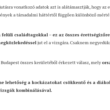
ljutásra vonatkozó adatok azt is alátámasztják, hogy a
mények a társadalmi háttértől függően különböző mérté
 felüli családtagokkal – ez az összes érettségizőr
ömegközlekedéssel
jut el a vizsgára. Csaknem negyedü
 Budapest összes kerületéből érkezett válasz, mely
ors
e lehetőség a kockázatokat csökkentő és a diáko
vizsgák kombinálásával.