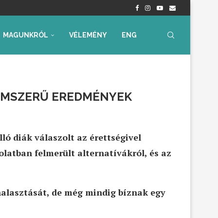
nyrendelet – Értékelés...
radtak aggályaink
 az...
ia, iskolakezdési támogatás
ummal – Semmit...
ára az...
MAGUNKRÓL
VÉLEMÉNY
ENG
ZÁMSZERŰ EREDMÉNYEK
ló diák válaszolt az érettségivel
latban felmerült alternatívákról, és az
halasztását, de még mindig bíznak egy