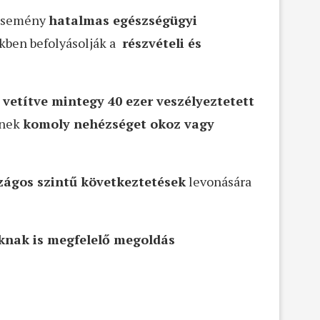
z esemény
hatalmas egészségügyi
kben befolyásolják a
részvételi és
e vetítve mintegy 40 ezer veszélyeztetett
knek
komoly nehézséget okoz vagy
zágos szintű következtetések
levonására
knak is megfelelő megoldás