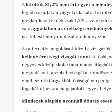
A
kitöltők 81,2% nem ért egyet a jelenl
legfőbb oka. Járványügyi kockázatot tekintv
megkérdezetteknek csak 1,2%-a vélekedik úg
való
aggodalom az érettségi eredményeke
is a teljesítmény romlását eredményezné.
Az alternatív megoldások közül a vizsgázók
kellene érettségi vizsgát tenni.
A többi, n
négyéves középiskolai tanulmányi átlagból t
megoldásnak, a szóbeli vizsgákat mindössze
emelt szintű tárgyakból többségében pedig e
fogadják el, azaz a megajánlott jegyek helye
Mindezek alapján azonnali döntés eseté