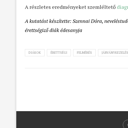
A részletes eredményeket szemléltető
diag
A kutatást készítette: Szennai Dóra, neveléstu
érettségiző diák édesanyja
DIÁKOK
ÉRETTSÉGI
FELMÉRÉS
JÁRVÁNYKEZELÉ