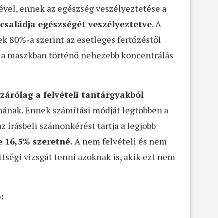
ével, ennek az egészség veszélyeztetése a
s családja egészségét veszélyeztetve
. A
 80%-a szerint az esetleges fertőzéstől
a maszkban történő nehezebb koncentrálás
zárólag a felvételi tantárgyakból
ának. Ennek számítási módját legtöbben a
 írásbeli számonkérést tartja a legjobb
e 16,5% szeretné.
A nem felvételi és nem
tségi vizsgát tenni azoknak is, akik ezt nem
: