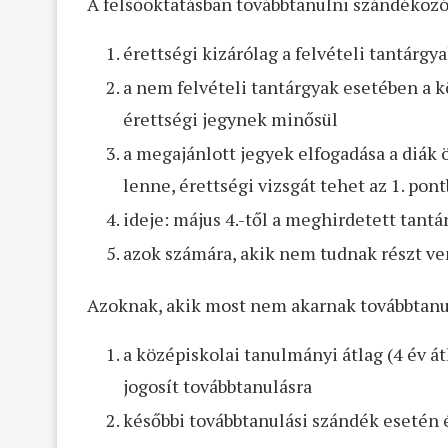
A felsőoktatásban továbbtanulni szándékoz
érettségi kizárólag a felvételi tantárgy
a nem felvételi tantárgyak esetében a k
érettségi jegynek minősül
a megajánlott jegyek elfogadása a diák
lenne, érettségi vizsgát tehet az 1. pon
ideje: május 4.-től a meghirdetett tantá
azok számára, akik nem tudnak részt ven
Azoknak, akik most nem akarnak továbbtanu
a középiskolai tanulmányi átlag (4 év á
jogosít továbbtanulásra
későbbi továbbtanulási szándék esetén ér