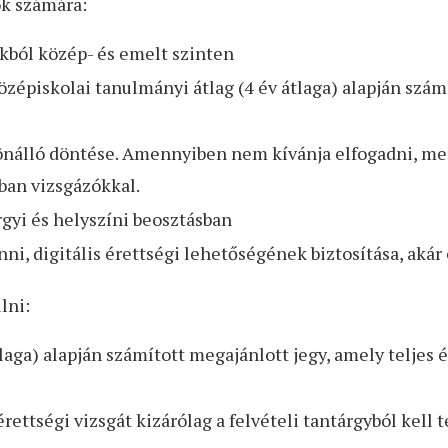
ók számára:
akból közép- és emelt szinten
özépiskolai tanulmányi átlag (4 év átlaga) alapján szám
 önálló döntése. Amennyiben nem kívánja elfogadni, mer
tban vizsgázókkal.
rgyi és helyszíni beosztásban
ni, digitális érettségi lehetőségének biztosítása, aká
lni:
tlaga) alapján számított megajánlott jegy, amely teljes
ettségi vizsgát kizárólag a felvételi tantárgyból kell 