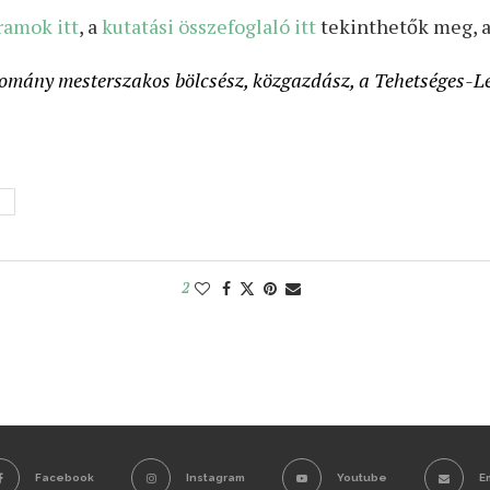
ramok itt
, a
kutatási összefoglaló itt
tekinthetők meg, 
domány mesterszakos bölcsész, közgazdász, a Tehetséges-Le
S
2
Facebook
Instagram
Youtube
E