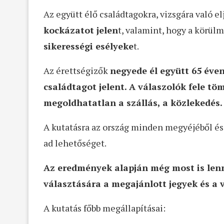
Az együtt élő családtagokra, vizsgára való e
kockázatot jelen
t, valamint, hogy a körül
sikerességi esélyeke
t.
Az érettségizők
negyede él együtt 65 éven
családtagot jelent. A válaszolók fele t
megoldhatatlan a szállás, a közlekedés.
A kutatásra az ország minden megyéjéből és
ad lehetőséget.
Az eredmények alapján még most is lenn
választására a megajánlott jegyek és a 
A kutatás főbb megállapításai: