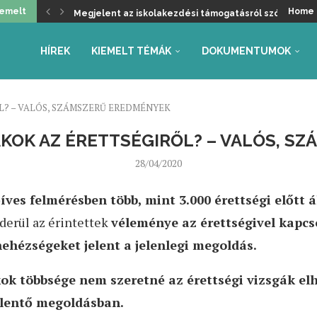
iemelt
Home
Megjelent az iskolakezdési támogatásról szóló kormá
Üdvözöljük a kancellári rendszer kivezetését, de ma
Helyzetkép a 2026/27-es tanév rendjéről – Beszámoló
Faliújság / 24.
Jogszabály-véleményezések – tanév rendje, autónóm
Együttműködés az Oktatás és Gyermekügyi Minisztéri
Gyarmathy Éva: Javaslat a központi mérések átalakítás
Faliújság / 23.
Szükség van-e pedagógus kamarára?
HÍREK
KIEMELT TÉMÁK
DOKUMENTUMOK
L? – VALÓS, SZÁMSZERŰ EREDMÉNYEK
ÁKOK AZ ÉRETTSÉGIRŐL? – VALÓS, S
28/04/2020
ves felmérésben több, mint 3.000 érettségi előtt ál
derül az érintettek
véleménye az érettségivel kapcso
nehézségeket jelent a jelenlegi megoldás.
ok többsége nem szeretné az érettségi vizsgák el
elentő megoldásban.