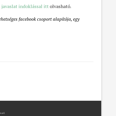
a
javaslat indoklással itt
olvasható.
hetséges facebook csoport alapítója, egy
mail