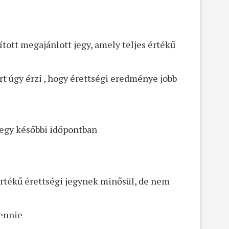
ított megajánlott jegy, amely teljes értékű
t úgy érzi , hogy érettségi eredménye jobb
r egy későbbi időpontban
 értékű érettségi jegynek minősül, de nem
tennie