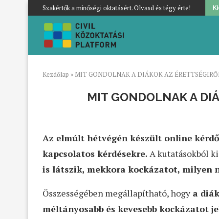
Szakértők a minőségi oktatásért. Olvasd és tégy érte!
K
Kezdőlap
»
MIT GONDOLNAK A DIÁKOK AZ ÉRETTSÉGIRŐ
MIT GONDOLNAK A DI
Az elmúlt hétvégén készült online kérdőí
kapcsolatos kérdésekre.
A kutatásokból ki
is látszik, mekkora kockázatot, milyen 
Összességében megállapítható, hogy
a diák
méltányosabb és kevesebb kockázatot j