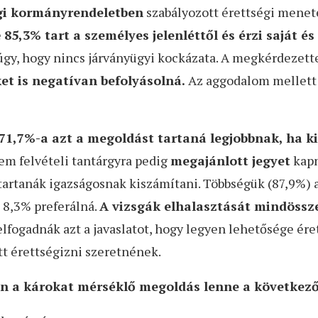
egi kormányrendeletben
szabályozott érettségi menet
e
85,3% tart a személyes jelenléttől és érzi saját é
y, hogy nincs járványügyi kockázata. A megkérdezettek
t is negatívan befolyásolná.
Az aggodalom mellett 
71,7%-a azt a megoldást tartaná legjobbnak, ha ki
em felvételi tantárgyra pedig
megajánlott jegyet
kapn
artanák igazságosnak kiszámítani. Többségük (87,9%) az
 8,3% preferálná.
A vizsgák elhalasztását mindössz
lfogadnák azt a javaslatot, hogy legyen lehetősége éret
tt érettségizni szeretnének.
n a károkat mérséklő megoldás lenne a következő