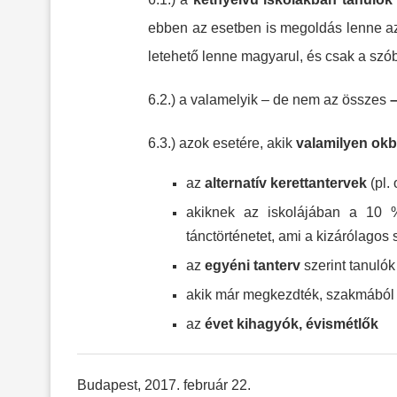
ebben az esetben is megoldás lenne az
letehető lenne magyarul, és csak a szób
6.2.) a valamelyik – de nem az összes
–
6.3.) azok esetére, akik
valamilyen okb
az
alternatív kerettantervek
(pl.
akiknek az iskolájában a 10 
tánctörténetet, ami a kizárólagos 
az
egyéni tanterv
szerint tanulók
akik már megkezdték, szakmából 
az
évet kihagyók, évismétlők
Budapest, 2017. február 22.