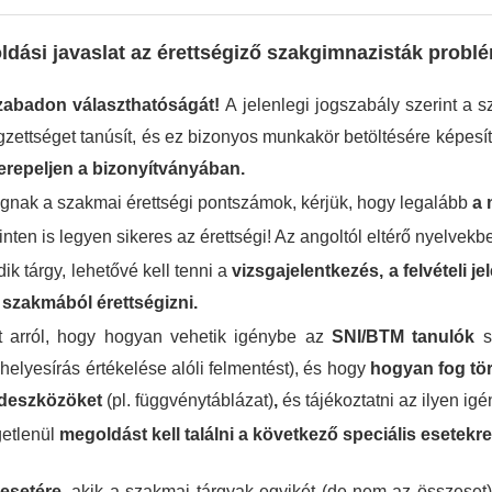
dási javaslat az érettségiző szakgimnazisták probl
szabadon választhatóságát!
A jelenlegi jogszabály szerint a
gzettséget tanúsít, és ez bizonyos munkakör betöltésére képesít
erepeljen a bizonyítványában.
 fognak a szakmai érettségi pontszámok, kérjük, hogy legalább
a 
inten is legyen sikeres az érettségi! Az angoltól eltérő nyelvek
k tárgy, lehetővé kell tenni a
vizsgajelentkezés, a felvételi j
n szakmából érettségizni.
at arról, hogy hogyan vehetik igénybe az
SNI/BTM tanulók
s
 helyesírás értékelése alóli felmentést), és hogy
hogyan fog tör
édeszközöket
(pl. függvénytáblázat)
,
és tájékoztatni az ilyen ig
getlenül
megoldást kell találni a következő speciális esetekre
 esetére
, akik a szakmai tárgyak egyikét (de nem az összeset)