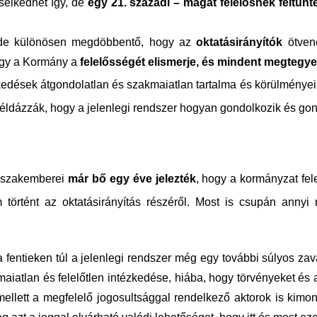
selkedhet így, de
egy 21. századi – magát felelősnek feltü
, de különösen megdöbbentő, hogy az
oktatásirányítók
ötvene
ogy a Kormány a
felelősségét elismerje, és mindent megtegye
edések átgondolatlan és szakmaiatlan tartalma és körülményei,
 példázzák, hogy a jelenlegi rendszer hogyan gondolkozik és gon
m szakemberei
már bő
egy éve
jelezték
, hogy a kormányzat fel
történt az oktatásirányítás részéről. Most is csupán annyi
 fentieken túl a jelenlegi rendszer még egy további súlyos zavar
aiatlan és felelőtlen intézkedése, hiába, hogy törvényeket é
l mellett a megfelelő jogosultsággal rendelkező aktorok is kim