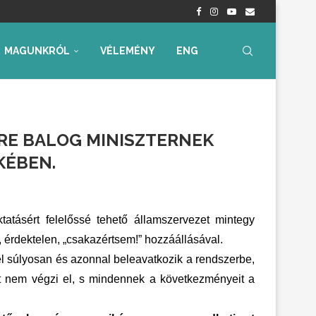
nyrendelet – Értékelés...
radtak aggályaink
 az...
ia, iskolakezdési támogatás
ummal – Semmit...
ára az...
MAGUNKRÓL
VÉLEMÉNY
ENG
SRE BALOG MINISZTERNEK
KÉBEN.
tatásért felelőssé tehető államszervezet mintegy
, érdektelen, „csakazértsem!” hozzáállásával.
kel súlyosan és azonnal beleavatkozik a rendszerbe,
ait nem végzi el, s mindennek a következményeit a