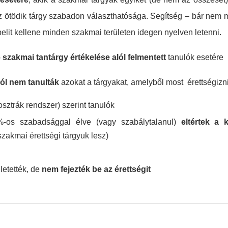
 ötödik tárgy szabadon választhatósága. Segítség – bár nem me
elit kellene minden szakmai területen idegen nyelven letenni.
 szakmai tantárgy értékelése alól felmentett
tanulók esetére
ól nem tanulták
azokat a tárgyakat, amelyből most érettségizni
 osztrák rendszer) szerint tanulók
%-os szabadsággal élve (vagy szabálytalanul)
eltértek a k
szakmai érettségi tárgyuk lesz)
letették, de
nem fejezték be az érettségit