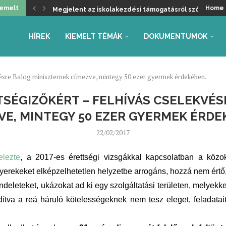
iemelt
Home
Megjelent az iskolakezdési támogatásról szóló kormá
Üdvözöljük a kancellári rendszer kivezetését, de ma
Helyzetkép a 2026/27-es tanév rendjéről – Beszámoló
Faliújság / 24.
Jogszabály-véleményezések – tanév rendje, autónóm
Együttműködés az Oktatás és Gyermekügyi Minisztéri
Gyarmathy Éva: Javaslat a központi mérések átalakítás
Faliújság / 23.
Szükség van-e pedagógus kamarára?
HÍREK
KIEMELT TÉMÁK
DOKUMENTUMOK
kvésre Balog miniszternek címezve, mintegy 50 ezer gyermek érdekében.
TSÉGIZŐKÉRT – FELHÍVÁS CSELEKVÉ
VE, MINTEGY 50 EZER GYERMEK ÉRDE
22/02/2017
elezte
, a 2017-es érettségi vizsgákkal kapcsolatban a közok
gyerekeket elképzelhetetlen helyzetbe arrogáns, hozzá nem értő
endeleteket, ukázokat ad ki egy szolgáltatási területen, melyek
rdítva a reá háruló kötelességeknek nem tesz eleget, feladat