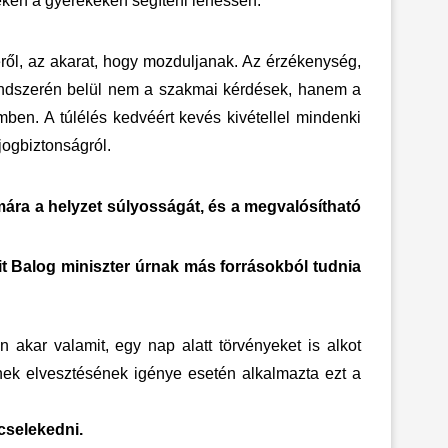
zeken a gyerekeken segíteni lehessen.
éről, az akarat, hogy mozduljanak. Az érzékenység,
rendszerén belül nem a szakmai kérdések, hanem a
zemben. A túlélés kedvéért kevés kivétellel mindenki
jogbiztonságról.
mára a helyzet súlyosságát, és a megvalósítható
amit Balog miniszter úrnak más forrásokból tudnia
kar valamit, egy nap alatt törvényeket is alkot
gének elvesztésének igénye esetén alkalmazta ezt a
cselekedni.