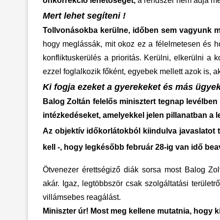
önkorrekció lehetőségét,
a rendszer nem adja meg
Mert lehet segíteni !
Tollvonásokba kerülne, időben sem vagyunk 
hogy meglássák, mit okoz ez a félelmetesen és ho
konfliktuskerülés a prioritás. Kerülni, elkerülni a
ezzel foglalkozik főként, egyebek mellett azok is, 
Ki fogja ezeket a gyerekeket és más ügye
Balog Zoltán felelős minisztert tegnap levélbe
intézkedéseket, amelyekkel jelen pillanatban a l
Az objektív időkorlátokból kiindulva javaslatot 
kell -, hogy legkésőbb február 28-ig van idő be
Ötvenezer érettségiző diák sorsa most Balog Zo
akár. Igaz, legtöbbször csak szolgáltatási terüle
villámsebes reagálást.
Miniszter úr! Most meg kellene mutatnia, hogy 