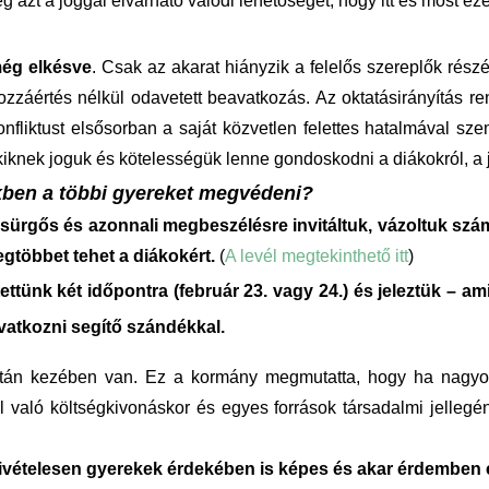
 azt a joggal elvárható valódi lehetőséget, hogy itt és most e
még elkésve
. Csak az akarat hiányzik a felelős szereplők rész
zzáértés nélkül odavetett beavatkozás.
Az oktatásirányítás 
 konfliktust elsősorban a saját közvetlen felettes hatalmával s
akiknek joguk és kötelességük lenne gondoskodni a diákokról, a 
kben a többi gyereket megvédeni?
n sürgős és azonnali megbeszélésre invitáltuk, vázoltuk szá
egtöbbet tehet a diákokért.
(
A levél megtekinthető itt
)
tettünk két időpontra (február 23. vagy 24.) és jeleztük – 
avatkozni segítő szándékkal.
ltán kezében van. Ez a kormány megmutatta, hogy ha nagyon a
tről való költségkivonáskor és egyes források társadalmi jelle
kivételesen gyerekek érdekében is képes és akar érdemben 