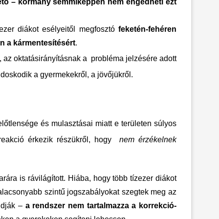
ntető – kormány semmiképpen nem engedheti ezt
zer diákot esélyeitől megfosztó
feketén-fehér
en
n a kármentesítésért
.
 az oktatásirányításnak a probléma jelzésére adott
doskodik a gyermekekről, a jövőjükről.
előtlensége és mulasztásai miatt e területen súlyos
 reakció érkezik részükről, hogy
nem érzékelnek
ára is rávilágított. Hiába, hogy több tízezer diákot
s alacsonyabb szintű jogszabályokat szegtek meg az
ondják –
a rendszer nem tartalmazza a korrekció-