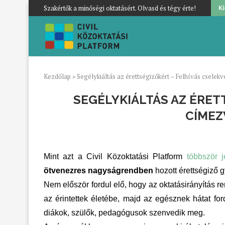
Szakértők a minőségi oktatásért. Olvasd és tégy érte!
K
Kezdőlap
»
Segélykiáltás az érettségizőkért – Felhívás csele
SEGÉLYKIÁLTÁS AZ ÉRET
CÍMEZ
Mint azt a Civil Közoktatási Platform
többször j
ötvenezres nagyságrendben
hozott érettségiző 
Nem először fordul elő, hogy az oktatásirányítás r
az érintettek életébe, majd az egésznek hátat fo
diákok, szülők, pedagógusok szenvedik meg.