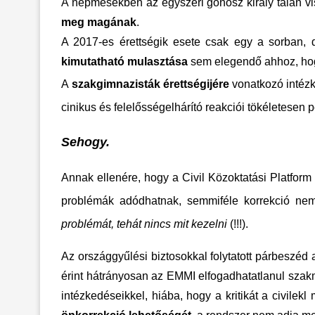
A népmesékben az egyszeri gonosz király talán vi
meg magának
.
A 2017-es érettségik esete csak egy a sorban
kimutatható mulasztása
sem elegendő ahhoz, h
A
szakgimnazisták érettségijére
vonatkozó intézk
cinikus és felelősségelhárító reakciói tökéletesen
Sehogy.
Annak ellenére, hogy
a Civil Közoktatási Platfor
problémák adódhatnak, semmiféle korrekció nem 
problémát
, tehát nincs mit kezelni
(!!!).
Az országgyűlési biztosokkal folytatott párbeszéd a
érint hátrányosan az EMMI elfogadhatatlanul szakm
intézkedéseikkel, hiába, hogy a kritikát a civilek