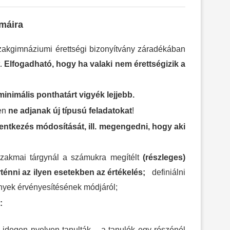
émáira
 szakgimnáziumi érettségi bizonyítvány záradékában
.
Elfogadható, hogy ha valaki nem érettségizik a
minimális ponthatárt vigyék lejjebb.
ben
ne adjanak új típusú feladatokat
!
elentkezés módosítását, ill. megengedni, hogy aki
zakmai tárgynál a számukra megítélt
(részleges)
ténni az ilyen esetekben az értékelés;
definiálni
ények érvényesítésének módjáról;
:
 idegen nyelven tanulták – a tanulók egy részénél