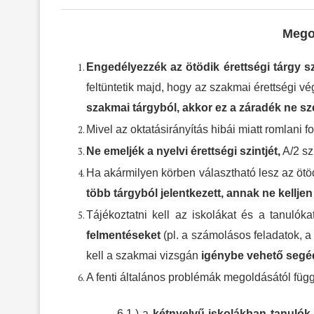
Megol
Engedélyezzék az ötödik érettségi tárgy 
feltüntetik majd, hogy az szakmai érettségi vé
szakmai tárgyból, akkor ez a záradék ne sz
Mivel az oktatásirányítás hibái miatt romlani
Ne emeljék a nyelvi érettségi szintjét,
A/2 sz
Ha akármilyen körben választható lesz az ötödi
több tárgyból jelentkezett, annak ne kellje
Tájékoztatni kell az iskolákat és a tanulók
felmentéseket
(pl. a számolásos feladatok, a
kell a szakmai vizsgán
igénybe vehető seg
A fenti általános problémák megoldásától füg
6.1.) a
kétnyelvű iskolákban tanulók