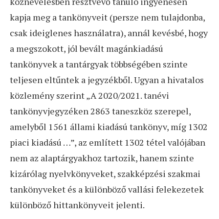
köznevelésben résztvevő tanuló ingyenesen
kapja meg a tankönyveit (persze nem tulajdonba,
csak ideiglenes használatra), annál kevésbé, hogy
a megszokott, jól bevált magánkiadású
tankönyvek a tantárgyak többségében szinte
teljesen eltűntek a jegyzékből. Ugyan a hivatalos
közlemény szerint „A 2020/2021. tanévi
tankönyvjegyzéken 2863 taneszköz szerepel,
amelyből 1561 állami kiadású tankönyv, míg 1302
piaci kiadású …”, az említett 1302 tétel valójában
nem az alaptárgyakhoz tartozik, hanem szinte
kizárólag nyelvkönyveket, szakképzési szakmai
tankönyveket és a különböző vallási felekezetek
különböző hittankönyveit jelenti.