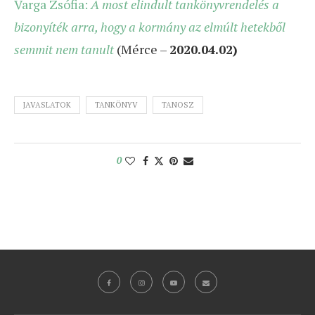
Varga Zsófia
:
A most elindult tankönyvrendelés a
bizonyíték arra, hogy a kormány az elmúlt hetekből
semmit nem tanult
(Mérce –
2020.04.02)
JAVASLATOK
TANKÖNYV
TANOSZ
0