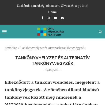
Szakértők a minőségi oktatásért. Olvasd és tégy érte!
Home
Kezdőlap
»
Tankönyvhelyzet és alternatív tankönyvjegyzék
TANKÖNYVHELYZET ÉS ALTERNATÍV
TANKÖNYVJEGYZÉK
05/04/2020
Elkezdődött a tankönyvrendelés, megjelent a
tankönyvjegyzék. A zömében állami kiadású
tankönyvek között még nincsenek a
NAT2020-hoz igazodók – azokat látatlanban