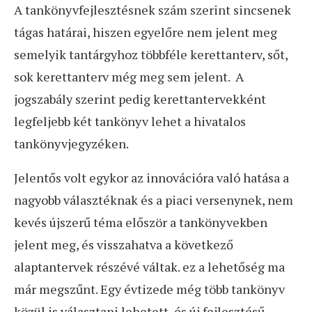
A tankönyvfejlesztésnek szám szerint sincsenek
tágas határai, hiszen egyelőre nem jelent meg
semelyik tantárgyhoz többféle kerettanterv, sőt,
sok kerettanterv még meg sem jelent. A
jogszabály szerint pedig kerettantervekként
legfeljebb két tankönyv lehet a hivatalos
tankönyvjegyzéken.
Jelentős volt egykor az innovációra való hatása a
nagyobb választéknak és a piaci versenynek, nem
kevés újszerű téma először a tankönyvekben
jelent meg, és visszahatva a következő
alaptantervek részévé váltak. ez a lehetőség ma
már megszűnt. Egy évtizede még több tankönyv
közül is választani lehetett, és új fejlesztésű