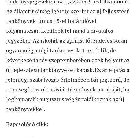
tankönyvjegyzéken az 1., az 5. és 9. évfolyamon is.
Az államtitkárság ígérete szerint az új fejlesztésű
tankönyvek június 15-ei határidővel
folyamatosan kerülnek fel majd a hivatalos
jegyzékre. Az iskolák az áprilisi főrendelés során
ugyan még a régi tankönyveket rendelik, de
következő tanév szeptemberében ezek helyett az
új fejlesztésű tankönyveket kapják. Ez az eljárás a
jelenlegi szabályozás értelmében bár jogszerű, de
nem segíti az oktatási intézmények munkáját, ha
leghamarabb augusztus végén találkoznak az új
tankönyvekkel.
Kapcsolódó cikk: